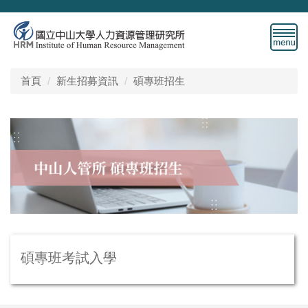
跳
到
主
要
內
首頁
新生招募資訊
碩專班招生
容
區
碩專班考試入學