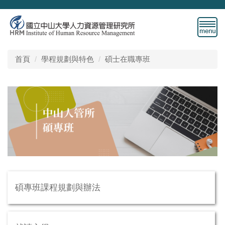
跳
到
主
要
內
首頁
學程規劃與特色
碩士在職專班
容
區
碩專班課程規劃與辦法