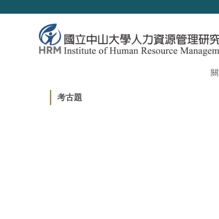
跳
到
主
要
內
容
區
關
考古題