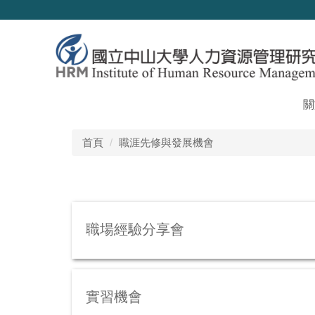
跳
到
主
要
內
容
區
關
首頁
職涯先修與發展機會
職場經驗分享會
實習機會