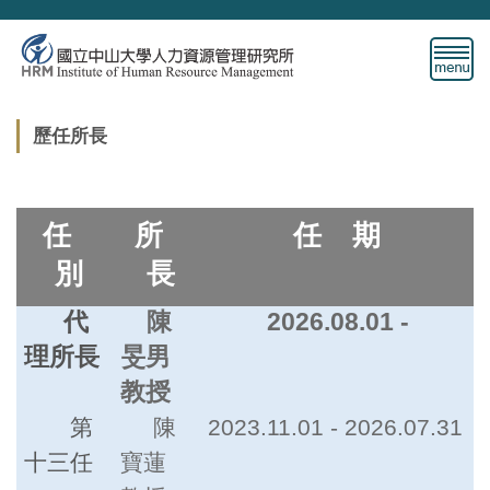
跳
到
主
要
內
歷任所長
容
區
任
所
任 期
別
長
代
陳
2026.08.01 -
理所長
旻男
教授
第
陳
2023.11.01 - 2026.07.31
十三任
寶蓮