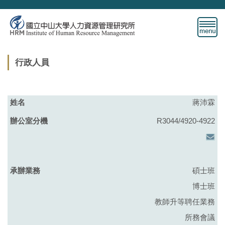
跳
到
主
要
內
行政人員
容
區
蔣沛霖
R3044/4920-4922
碩士班
博士班
教師升等聘任業務
所務會議